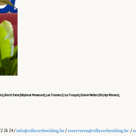
n), Brecht Evens (Stéphane Monserant), Leo Timmers (Liza François), Octavie Wolters (Mijntje Wisman),
22 26 24 /
/
/
info@villaverbeelding.be
reserveren@villaverbeelding.be
e