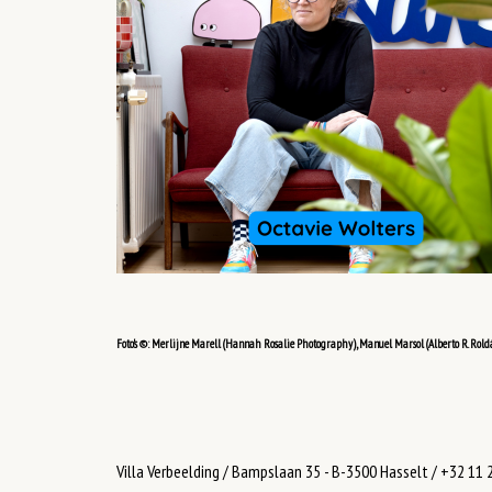
Foto's ©: Merlijne Marell (Hannah Rosalie Photography), Manuel Marsol (Alberto R. Roldá
Villa Verbeelding / Bampslaan 35 - B-3500 Hasselt / +32 11 