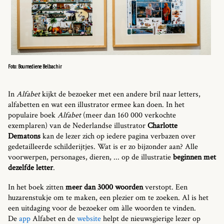
Foto: Boumediene Belbachir
In
Alfabet
kijkt de bezoeker met een andere bril naar letters,
alfabetten en wat een illustrator ermee kan doen. In het
populaire boek
Alfabet
(meer dan 160 000 verkochte
exemplaren) van de Nederlandse illustrator
Charlotte
Dematons
kan de lezer zich op iedere pagina verbazen over
gedetailleerde schilderijtjes. Wat is er zo bijzonder aan? Alle
voorwerpen, personages, dieren, ... op de illustratie
beginnen met
dezelfde letter
.
In het boek zitten
meer dan 3000 woorden
verstopt. Een
huzarenstukje om te maken, een plezier om te zoeken. Al is het
een uitdaging voor de bezoeker om àlle woorden te vinden.
De
app
Alfabet en de
website
helpt de nieuwsgierige lezer op